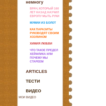
немногу
ВРАЧ, КОТОРЫЙ 160
ЛЕТ НАЗАД НАУЧИЛ
ЕВРОПУ МЫТЬ РУКИ
МУМИИ ИЗ БОЛОТ
КАК ПАРАЗИТЫ
РУКОВОДЯТ СВОИМ
ХОЗЯИНОМ
ХИМИЯ ЛЮБВИ
ЧТО ТАКОЕ ПРЕДЕЛ
ХЕЙФЛИКА ИЛИ
ПОЧЕМУ МЫ
СТАРЕЕМ
ARTICLES
ТЕСТИ
ВИДЕО
МОИ ВИДЕО