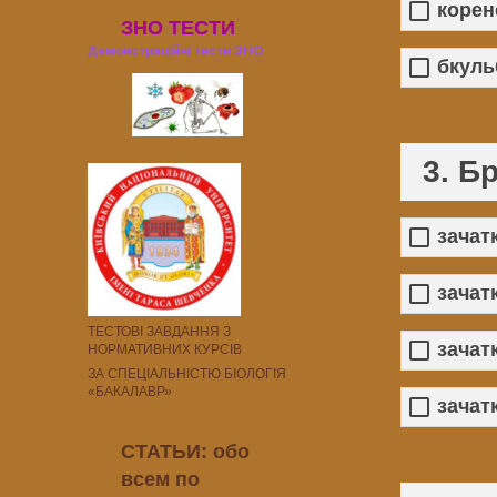
корен
ЗНО ТЕСТИ
Демонстраційні тести ЗНО
бкуль
3. Б
зачат
зачат
ТЕСТОВІ ЗАВДАННЯ З
зачат
НОРМАТИВНИХ КУРСІВ
ЗА СПЕЦІАЛЬНІСТЮ БІОЛОГІЯ
«БАКАЛАВР»
зачат
СТАТЬИ: обо
всем по