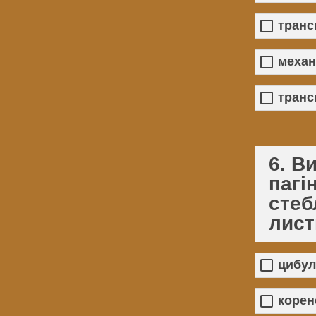
транс
механ
транс
6. В
пагі
стеб
лист
цибул
корен