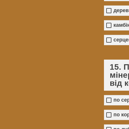
дерев
камбі
серце
15. 
міне
від 
по се
по кор