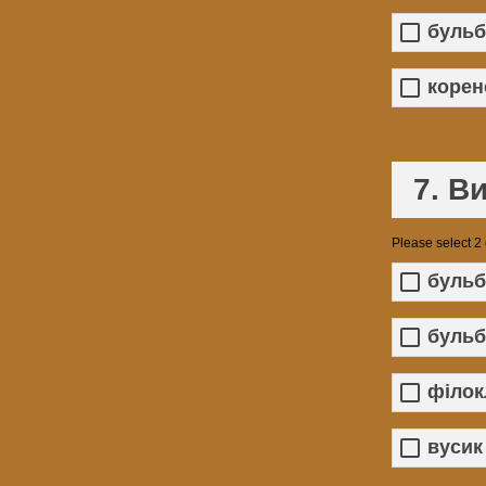
бульб
коре
7. В
Please select 2
бульб
бульб
філок
вусик