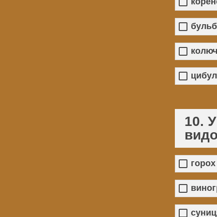
коре
бульб
колюч
цибул
10. 
видо
горох
виног
суниц