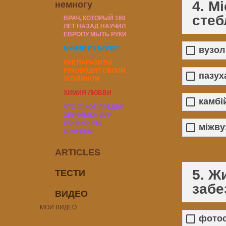
4. М
немногу
стеб
ВРАЧ, КОТОРЫЙ 160
ЛЕТ НАЗАД НАУЧИЛ
ЕВРОПУ МЫТЬ РУКИ
вузол
МУМИИ ИЗ БОЛОТ
КАК ПАРАЗИТЫ
РУКОВОДЯТ СВОИМ
пазух
ХОЗЯИНОМ
ХИМИЯ ЛЮБВИ
камбі
ЧТО ТАКОЕ ПРЕДЕЛ
ХЕЙФЛИКА ИЛИ
ПОЧЕМУ МЫ
міжву
СТАРЕЕМ
ARTICLES
5. Ж
ТЕСТИ
забе
ВИДЕО
МОИ ВИДЕО
фотос