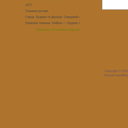
1477
Тканини рослин
Серце. Будова та функції. Серцевий цикл
Нервова тканина. Нейрон — будова та функції
Тест Епітеліальні тканини
Свежие Комментарии
Copyright © 201
Russia-travelbl