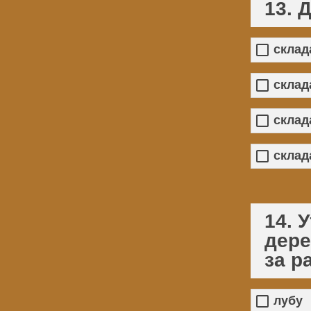
13. 
склада
склад
склад
склад
14. 
дере
за р
лубу