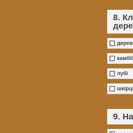
8. К
дере
дерев
камбії
лубі
шкірц
9. Н