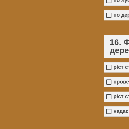
по лу
по де
16. 
дере
ріст 
прове
ріст 
надає