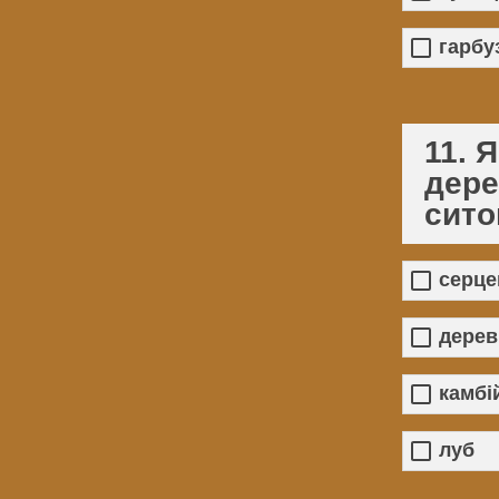
гарбу
11. 
дере
сито
серце
дерев
камбі
луб