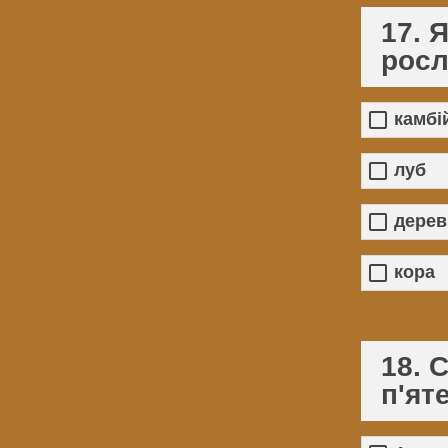
17. 
росл
камбі
луб
дерев
кора
18. 
п'ят