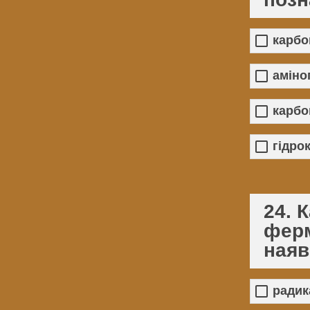
карбо
аміно
карбо
гідро
24. 
фер
наяв
радик