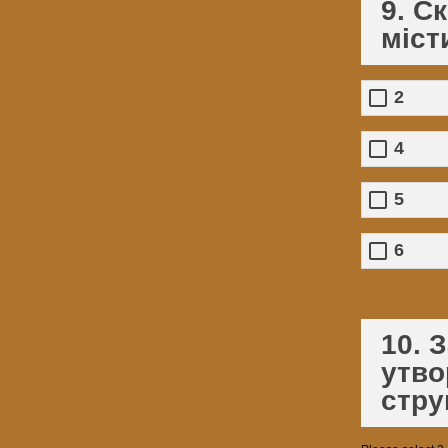
9. С
міст
2
4
5
6
10. 
утво
стру