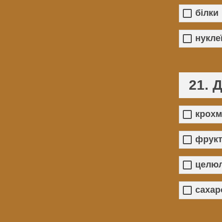
білки
нукле
21. 
крохм
фрукт
целю
сахар