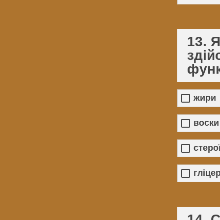
13. 
здій
фун
жири
воски
стеро
гліце
14. 