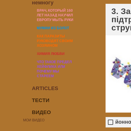
немногу
3. З
ВРАЧ, КОТОРЫЙ 160
ЛЕТ НАЗАД НАУЧИЛ
підт
ЕВРОПУ МЫТЬ РУКИ
стру
МУМИИ ИЗ БОЛОТ
КАК ПАРАЗИТЫ
РУКОВОДЯТ СВОИМ
ХОЗЯИНОМ
ХИМИЯ ЛЮБВИ
ЧТО ТАКОЕ ПРЕДЕЛ
ХЕЙФЛИКА ИЛИ
ПОЧЕМУ МЫ
СТАРЕЕМ
ARTICLES
ТЕСТИ
ВИДЕО
МОИ ВИДЕО
йонно