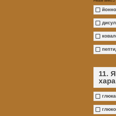
Please select 2
йонно
дисул
ковал
пепти
11. 
хара
глюка
глюко