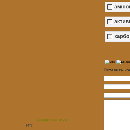
аміно
актив
карбо
Оставить к
Свежие записи
1477