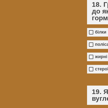
18. 
до я
горм
білки
поліс
жирні
стеро
19. 
вугл