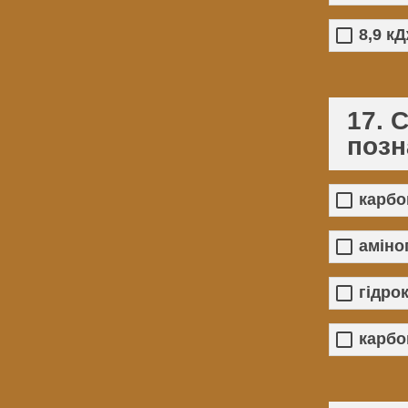
8,9 к
17. 
позн
карбо
аміно
гідро
карбо