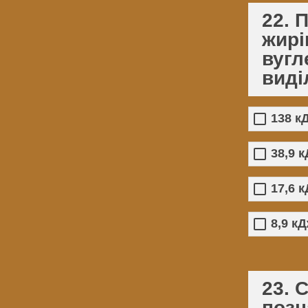
22. 
жирі
вугл
виді
138 к
38,9 
17,6 
8,9 к
23. 
позн