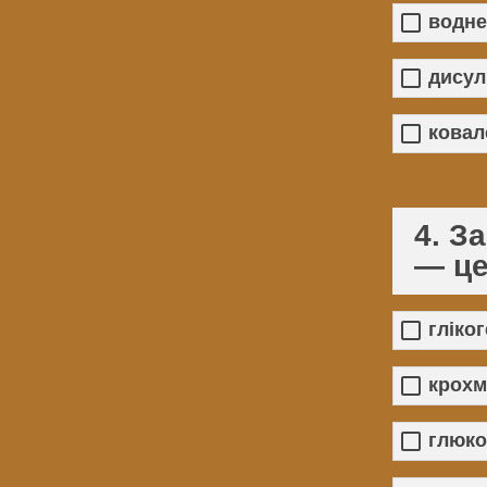
водне
дисул
ковал
4. З
— це
гліко
крохм
глюко