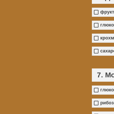
фрукт
глюко
крохм
сахар
7. М
глюко
рибоз