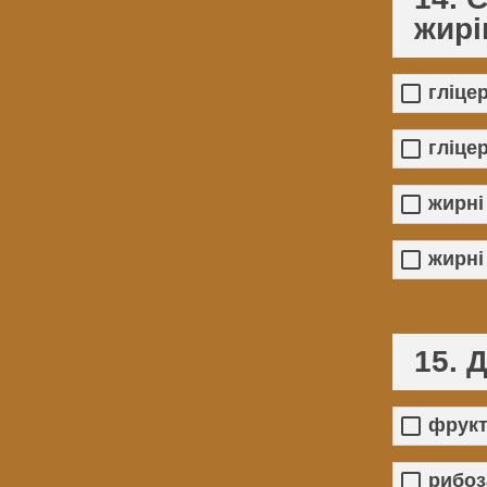
жирі
гліце
гліце
жирні
жирні
15. 
фрукт
рибоз