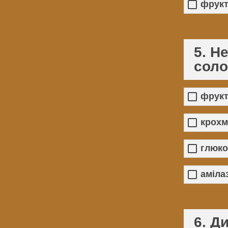
фрукт
5. Н
соло
фрукт
крохм
глюко
аміла
6. Д