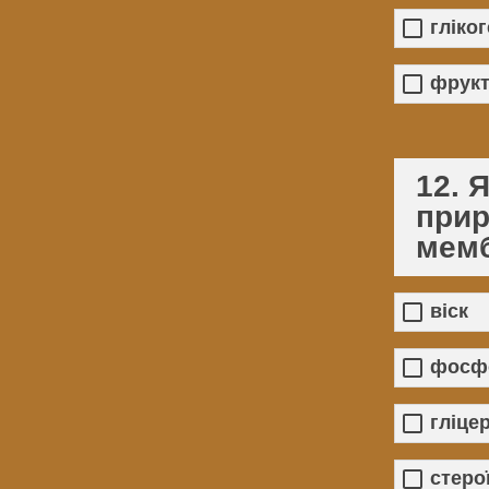
гліко
фрукт
12. 
прир
мем
віск
фосфо
гліце
стеро