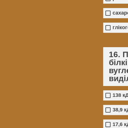
сахар
гліко
16. 
білк
вугл
виді
138 к
38,9 
17,6 