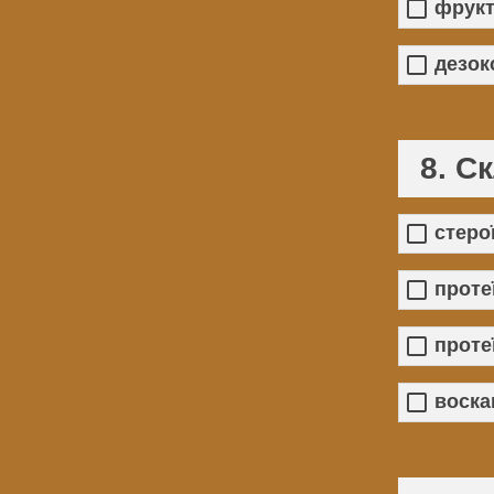
фрукт
дезок
8. С
стеро
проте
проте
воска