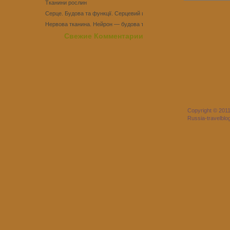
Тканини рослин
Серце. Будова та функції. Серцевий цикл
Нервова тканина. Нейрон — будова та функції
Тест Епітеліальні тканини
Свежие Комментарии
Copyright © 201
Russia-travelbl