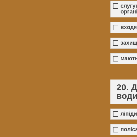
слугу
орган
входя
захищ
мають
20. 
води
ліпіди
поліс