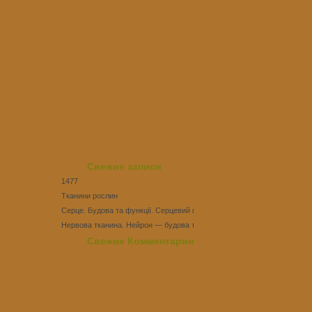
Свежие записи
1477
Тканини рослин
Серце. Будова та функції. Серцевий цикл
Нервова тканина. Нейрон — будова та функції
Тест Епітеліальні тканини
Свежие Комментарии