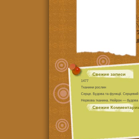
Свежие записи
1477
Тканини рослин
Серце. Будова та функції. Серцевий
Нервова тканина. Нейрон — будова 
Тест Епітеліальні тканини
Свежие Комментари