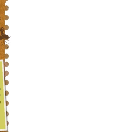
 цикл
та функції
и