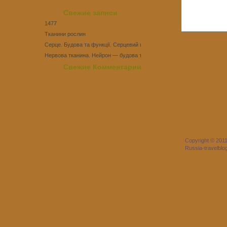
Свежие записи
1477
Тканини рослин
Серце. Будова та функції. Серцевий цикл
Нервова тканина. Нейрон — будова та функції
Тест Епітеліальні тканини
Свежие Комментарии
Copyright © 201
Russia-travelbl