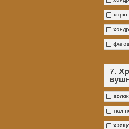
хоріо
хондр
фаго
7. Х
вушн
волок
гіалі
хрящ