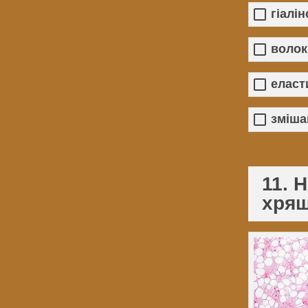
гіалі
волок
еласт
зміша
11. 
хрящ