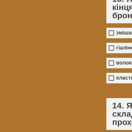
кінц
брон
зміша
гіалі
волок
еласт
14. 
скла
прох