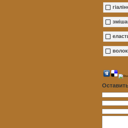
гіалі
зміша
еласт
волок
Оставит