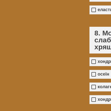
еласт
8. М
слаб
хрящ
хондр
осеїн
колаг
хондр