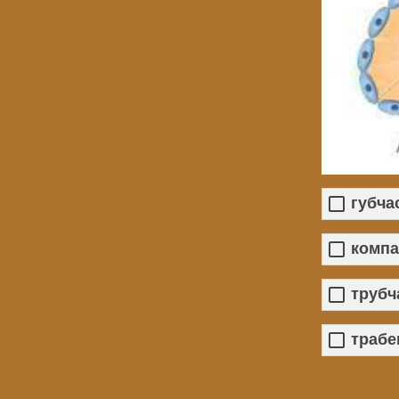
губча
компа
трубч
трабе