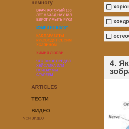
немногу
хоріо
ВРАЧ, КОТОРЫЙ 160
ЛЕТ НАЗАД НАУЧИЛ
ЕВРОПУ МЫТЬ РУКИ
хондр
МУМИИ ИЗ БОЛОТ
остео
КАК ПАРАЗИТЫ
РУКОВОДЯТ СВОИМ
ХОЗЯИНОМ
ХИМИЯ ЛЮБВИ
4. Я
ЧТО ТАКОЕ ПРЕДЕЛ
ХЕЙФЛИКА ИЛИ
зобр
ПОЧЕМУ МЫ
СТАРЕЕМ
ARTICLES
ТЕСТИ
ВИДЕО
МОИ ВИДЕО