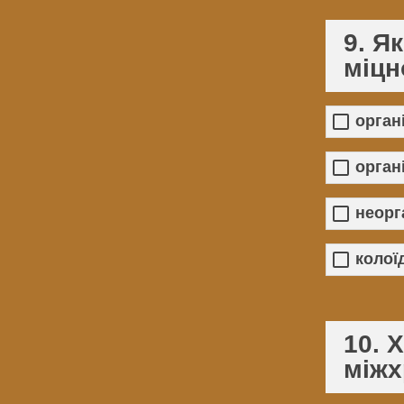
9. Я
міцн
орган
органі
неорг
колої
10. 
міжх