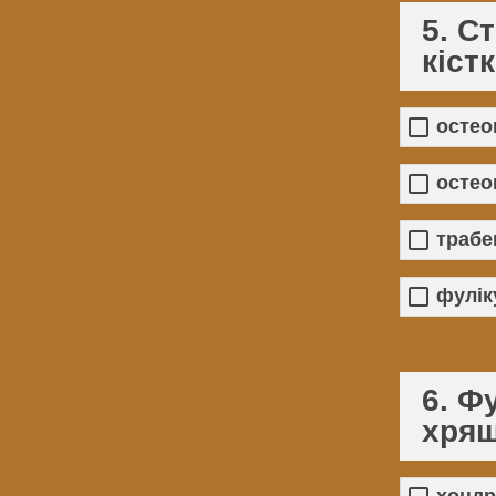
5. С
кіст
остео
остео
трабе
фулік
6. Ф
хрящ
хондр