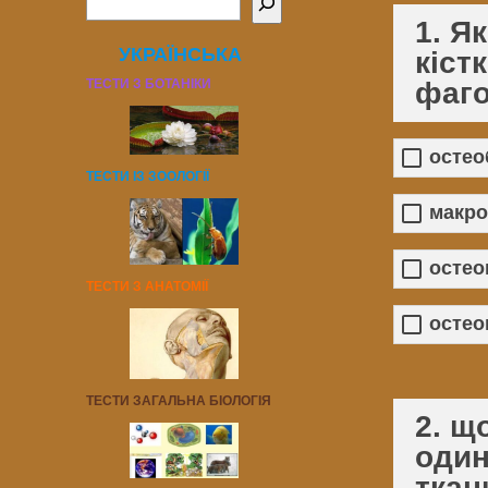
1. Я
УКРАЇНСЬКА
кіст
ТЕСТИ З БОТАНІКИ
фаго
остео
ТЕСТИ ІЗ ЗООЛОГІЇ
макр
остео
ТЕСТИ З АНАТОМІЇ
остео
ТЕСТИ ЗАГАЛЬНА БІОЛОГІЯ
2. щ
один
ткан