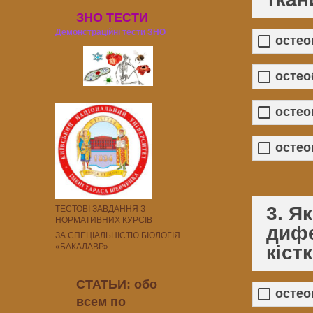
ЗНО ТЕСТИ
Демонстраційні тести ЗНО
остео
остео
остео
остео
3. Я
ТЕСТОВІ ЗАВДАННЯ З
НОРМАТИВНИХ КУРСІВ
дифе
ЗА СПЕЦІАЛЬНІСТЮ БІОЛОГІЯ
кіст
«БАКАЛАВР»
СТАТЬИ: обо
остео
всем по