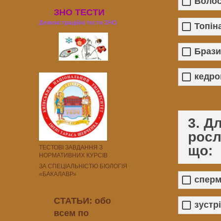
Волос
ЗНО ТЕСТИ
Демонстраційні тести ЗНО
Топін
Брази
кедро
3. Д
росл
що:
ТЕСТОВІ ЗАВДАННЯ З
НОРМАТИВНИХ КУРСІВ
ЗА СПЕЦІАЛЬНІСТЮ БІОЛОГІЯ
«БАКАЛАВР»
сперм
СТАТЬИ: обо
зустр
всем по