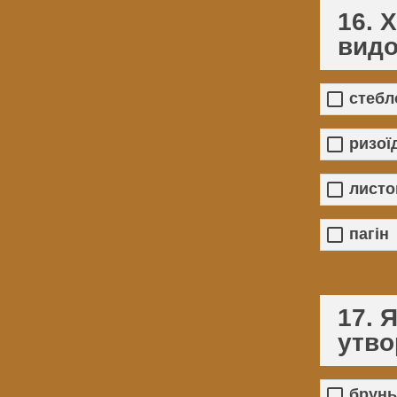
16. 
видо
стебл
ризої
листо
пагін
17. 
утво
брунь