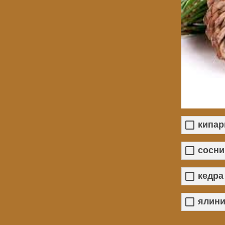
кипар
сосни
кедра
ялин