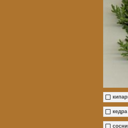
кипар
кедра
сосни