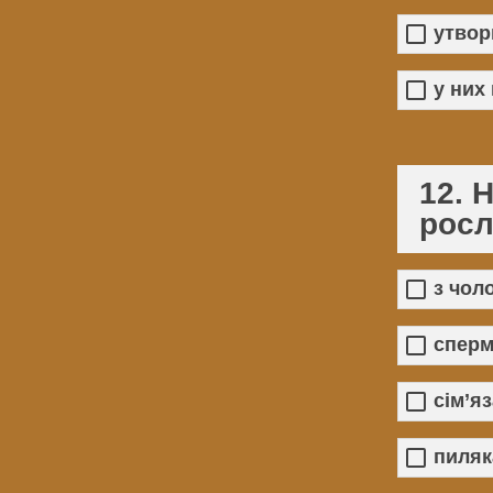
утвор
у них
12. 
росл
з чол
сперм
сім’я
пиляк