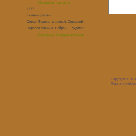
Свежие записи
1477
Тканини рослин
Серце. Будова та функції. Серцевий цикл
Нервова тканина. Нейрон — будова та функції
Тест Епітеліальні тканини
Свежие Комментарии
Copyright © 201
Russia-travelbl