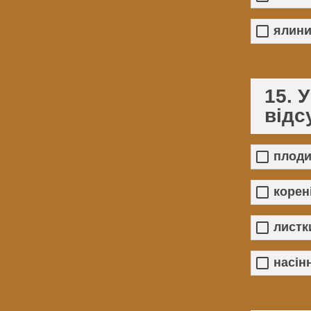
ялин
15. 
відс
плод
корен
листк
насін