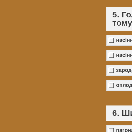
5. Г
тому
насін
насін
зарод
опло
6. Ш
пагон