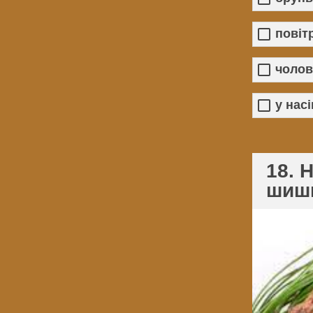
повіт
чолов
у нас
18. 
шиш