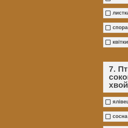
листк
спора
квітки
7. П
соко
хвой
яліве
сосна