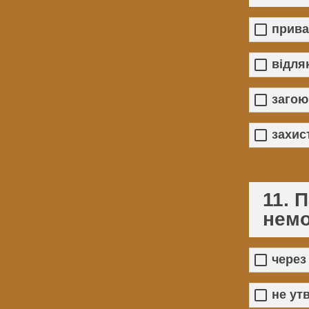
прива
відля
загою
захис
11. 
немо
через
не ут