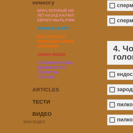
немногу
сперм
ВРАЧ, КОТОРЫЙ 160
ЛЕТ НАЗАД НАУЧИЛ
сперм
ЕВРОПУ МЫТЬ РУКИ
МУМИИ ИЗ БОЛОТ
КАК ПАРАЗИТЫ
РУКОВОДЯТ СВОИМ
4. Ч
ХОЗЯИНОМ
голо
ХИМИЯ ЛЮБВИ
ЧТО ТАКОЕ ПРЕДЕЛ
ХЕЙФЛИКА ИЛИ
ПОЧЕМУ МЫ
ендо
СТАРЕЕМ
зарод
ARTICLES
ТЕСТИ
пилко
ВИДЕО
пилко
МОИ ВИДЕО