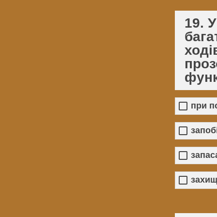
19. 
бага
ході
проз
функ
при п
запоб
запас
захищ