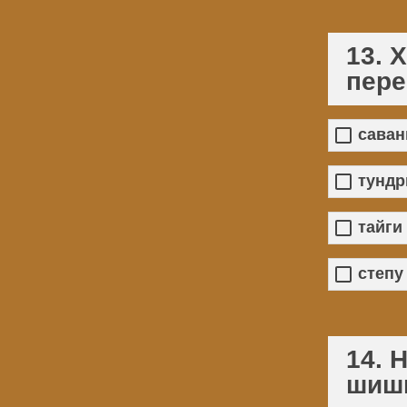
13. 
пере
саван
тундр
тайги
степу
14. 
шиш