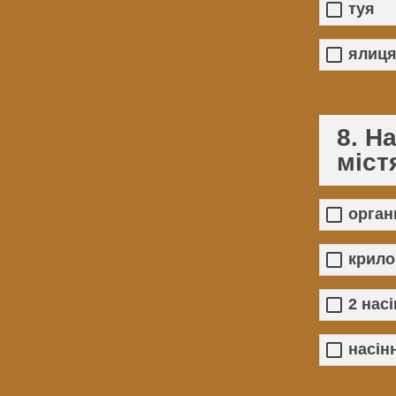
туя
ялиц
8. Н
міст
орган
крило
2 насі
насін