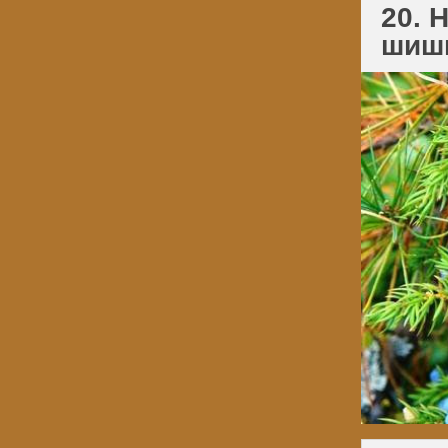
20. 
шишк