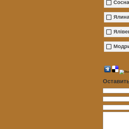
Сосн
Ялин
Яліве
Модр
Оставит