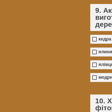
9. А
виго
дере
кедра
ялин
ялівц
модр
10. 
фіто