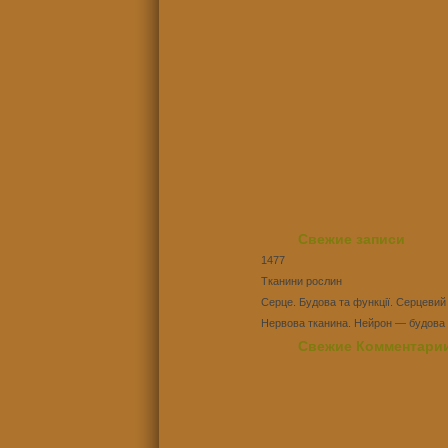
Свежие записи
1477
Тканини рослин
Серце. Будова та функції. Серцевий
Нервова тканина. Нейрон — будова 
Тест Епітеліальні тканини
Свежие Комментари