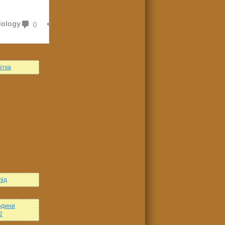
ітка
лід
одини
2