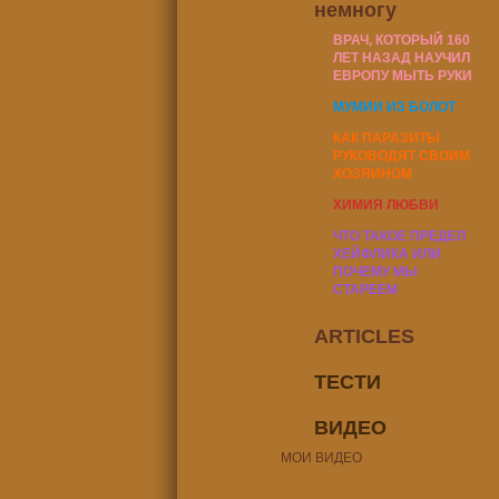
немногу
ВРАЧ, КОТОРЫЙ 160
ЛЕТ НАЗАД НАУЧИЛ
ЕВРОПУ МЫТЬ РУКИ
МУМИИ ИЗ БОЛОТ
КАК ПАРАЗИТЫ
РУКОВОДЯТ СВОИМ
ХОЗЯИНОМ
ХИМИЯ ЛЮБВИ
ЧТО ТАКОЕ ПРЕДЕЛ
ХЕЙФЛИКА ИЛИ
ПОЧЕМУ МЫ
СТАРЕЕМ
ARTICLES
ТЕСТИ
ВИДЕО
МОИ ВИДЕО