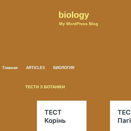
biology
My WordPress Blog
Главная
ARTICLES
БИОЛОГИЯ
Демонстраційні тести ЗНО
СТАТЬИ
СТАТЬИ: обо всем по немногу
ТЕСТИ З АНАТОМІЇ
ТЕСТИ З БОТАНІКИ
ТЕСТИ З БОТАНІКИ
ТЕСТИ ЗАГАЛЬНА БІОЛОГІЯ
ТЕСТИ ІЗ ЗООЛОГІЇ
ТЕСТОВІ ЗАВДАННЯ З НОРМАТИВНИХ КУРСІВ ЗА СПЕЦІАЛЬНІСТЮ
БІОЛОГІЯ «БАКАЛАВР»
ТЕСТОВІ ЗАВДАННЯ З НОРМАТИВНИХ КУРСІВ ЗА СПЕЦІАЛЬНІСТЮ
БІОЛОГІЯ «БАКАЛАВР»