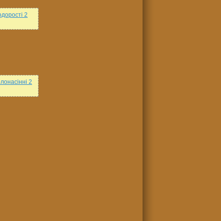
дорості 2
лонасінні 2