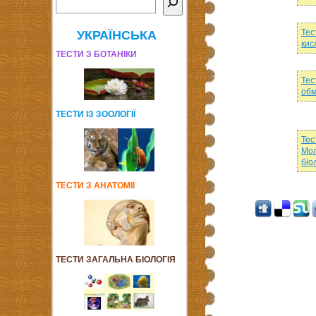
Тес
УКРАЇНСЬКА
кис
ТЕСТИ З БОТАНІКИ
Тес
обм
ТЕСТИ ІЗ ЗООЛОГІЇ
Тес
Мол
біо
ТЕСТИ З АНАТОМІЇ
ТЕСТИ ЗАГАЛЬНА БІОЛОГІЯ