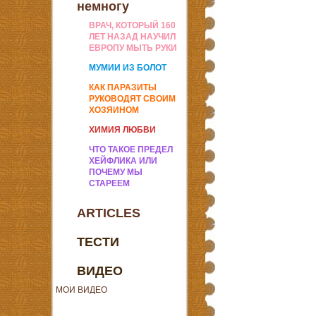
немногу
ВРАЧ, КОТОРЫЙ 160
ЛЕТ НАЗАД НАУЧИЛ
ЕВРОПУ МЫТЬ РУКИ
МУМИИ ИЗ БОЛОТ
КАК ПАРАЗИТЫ
РУКОВОДЯТ СВОИМ
ХОЗЯИНОМ
ХИМИЯ ЛЮБВИ
ЧТО ТАКОЕ ПРЕДЕЛ
ХЕЙФЛИКА ИЛИ
ПОЧЕМУ МЫ
СТАРЕЕМ
ARTICLES
ТЕСТИ
ВИДЕО
МОИ ВИДЕО